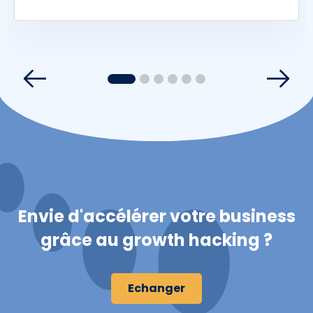
1
2
3
4
5
6
Envie d'accélérer votre business
grâce au growth hacking ?
Echanger