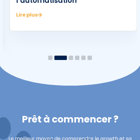
l’automatisation
Lire plus
1
2
3
4
5
6
Prêt à commencer ?
Le meilleur moyen de comprendre le growth et sa